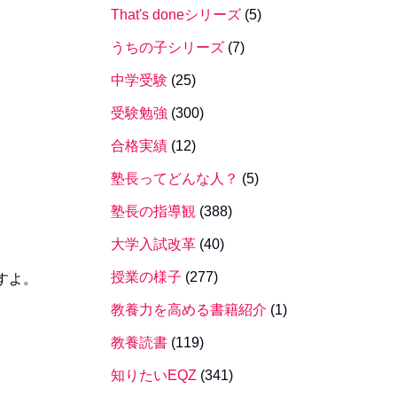
That's doneシリーズ
(5)
うちの子シリーズ
(7)
中学受験
(25)
受験勉強
(300)
合格実績
(12)
塾長ってどんな人？
(5)
塾長の指導観
(388)
大学入試改革
(40)
授業の様子
(277)
すよ。
教養力を高める書籍紹介
(1)
教養読書
(119)
知りたいEQZ
(341)