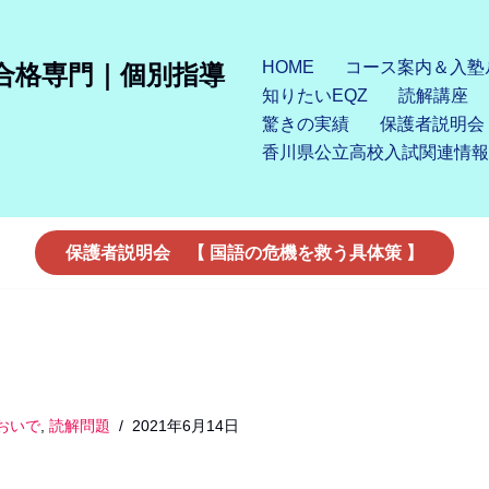
HOME
コース案内＆入塾
合格専門｜個別指導
知りたいEQZ
読解講座
驚きの実績
保護者説明会
香川県公立高校入試関連情報
保護者説明会 【 国語の危機を救う具体策 】
おいで
,
読解問題
2021年6月14日