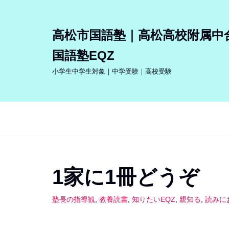
コ
高松市国語塾｜高松高校附属中
ン
国語塾EQZ
テ
ン
小学生中学生対象｜中学受験｜高校受験
ツ
へ
ス
キ
ッ
プ
1家に1冊どうぞ
塾長の指導観
,
教養読書
,
知りたいEQZ
,
親知る
,
読みに