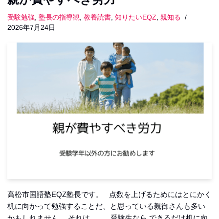
受験勉強
,
塾長の指導観
,
教養読書
,
知りたいEQZ
,
親知る
2026年7月24日
高松市国語塾EQZ塾長です。 点数を上げるためにはとにかく
机に向かって勉強することだ、と思っている親御さんも多い
かもしれません。 それは…… 受験生なら できるだけ机に向