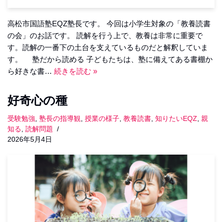
高松市国語塾EQZ塾長です。 今回は小学生対象の「教養読書
の会」のお話です。 読解を行う上で、教養は非常に重要で
す。読解の一番下の土台を支えているものだと解釈していま
す。 塾だから読める 子どもたちは、塾に備えてある書棚か
ら好きな書…
続きを読む »
好奇心の種
受験勉強
,
塾長の指導観
,
授業の様子
,
教養読書
,
知りたいEQZ
,
親
知る
,
読解問題
2026年5月4日