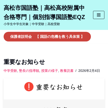
高松市国語塾｜高松高校附属中
コ
合格専門｜個別指導国語塾EQZ
ン
テ
小学生中学生対象｜中学受験｜高校受験
ン
ツ
保護者説明会 【 国語の危機を救う具体策 】
へ
ス
キ
ッ
重要なお知らせ
プ
中学受験
,
塾長の指導観
,
授業の様子
,
教養読書
2026年2月4日