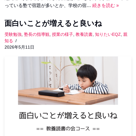
っている塾で宿題が多いとか、学校の宿…
続きを読む »
面白いことが増えると良いね
受験勉強
,
塾長の指導観
,
授業の様子
,
教養読書
,
知りたいEQZ
,
親
知る
2026年5月11日