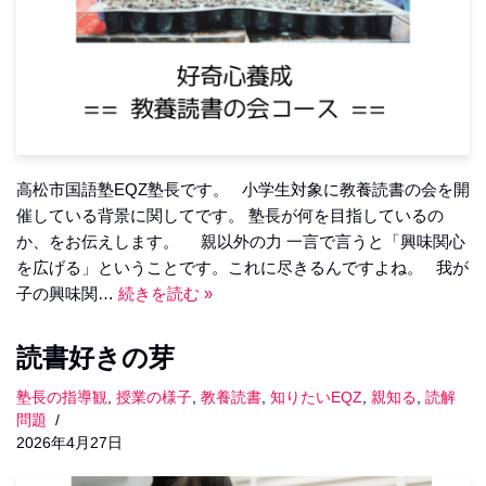
高松市国語塾EQZ塾長です。 小学生対象に教養読書の会を開
催している背景に関してです。 塾長が何を目指しているの
か、をお伝えします。 親以外の力 一言で言うと「興味関心
を広げる」ということです。これに尽きるんですよね。 我が
子の興味関…
続きを読む »
読書好きの芽
塾長の指導観
,
授業の様子
,
教養読書
,
知りたいEQZ
,
親知る
,
読解
問題
2026年4月27日