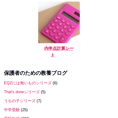
内申点計算シー
ト
保護者のための教養ブログ
EQZには無いものシリーズ
(6)
That's doneシリーズ
(5)
うちの子シリーズ
(7)
中学受験
(25)