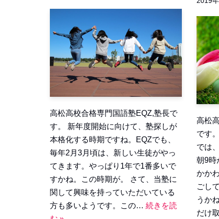
2019
高松高校合格専門国語塾EQZ,塾長で
高松高
す。 新年度開始に向けて、塾探しが
です。
本格化する時期ですね。EQZでも、
では
毎年2月3月頃は、新しい生徒がやっ
朝9
てきます。やっぱり1年で1番多いで
かか
すかね。この時期が。 さて、当塾に
ごし
関して興味を持っていただいている
うかね
方も多いようです。この…
続きを読
だけ
む »