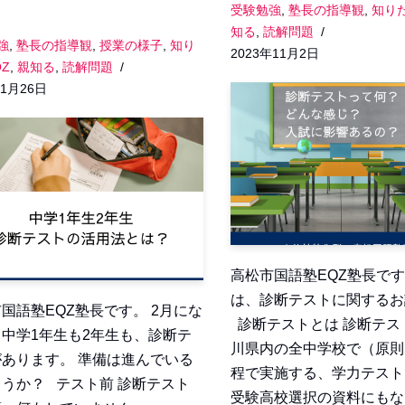
受験勉強
,
塾長の指導観
,
知りた
知る
,
読解問題
強
,
塾長の指導観
,
授業の様子
,
知り
2023年11月2日
Z
,
親知る
,
読解問題
年1月26日
高松市国語塾EQZ塾長です
は、診断テストに関する
国語塾EQZ塾長です。 2月にな
診断テストとは 診断テス
中学1年生も2年生も、診断テ
川県内の全中学校で（原則
があります。 準備は進んでいる
程で実施する、学力テスト
うか？ テスト前 診断テスト
受験高校選択の資料にもな