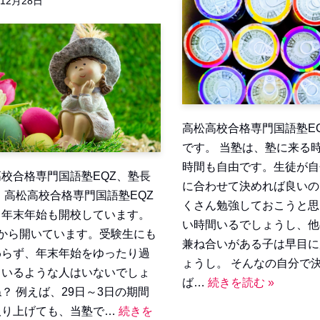
年12月28日
高松高校合格専門国語塾E
です。 当塾は、塾に来る
時間も自由です。生徒が自
校合格専門国語塾EQZ、塾長
に合わせて決めれば良いの
 高松高校合格専門国語塾EQZ
くさん勉強しておこうと思
、年末年始も開校しています。
い時間いるでしょうし、他
時から開いています。受験生にも
兼ね合いがある子は早目に
わらず、年末年始をゆったり過
ょうし。 そんなの自分で
ているような人はいないでしょ
ば…
続きを読む »
？ 例えば、29日～3日の期間
取り上げても、当塾で…
続きを