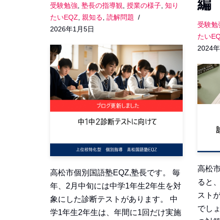
編
受験勉強
,
塾長の指導観
,
授業の様子
,
知り
たいEQZ
,
親知る
,
読解問題
受験勉
2026年1月5日
たいEQ
2024
高松市
高松市個別国語塾EQZ,塾長です。 毎
ると、
年、2月中旬には中学1年生2年生を対
スト
象にした診断テストがあります。 中
でしょ
学1年生2年生は、年間に1回だけ実施