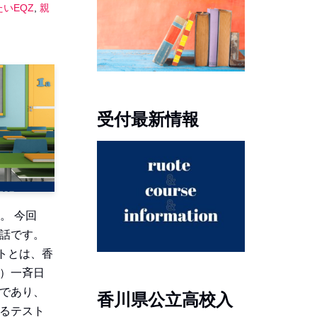
いEQZ
,
親
受付最新情報
。 今回
お話です。
トとは、香
）一斉日
であり、
香川県公立高校入
るテスト