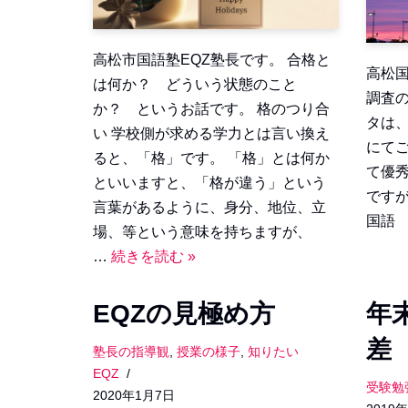
高松市国語塾EQZ塾長です。 合格と
高松国
は何か？ どういう状態のこと
調査
か？ というお話です。 格のつり合
タは
い 学校側が求める学力とは言い換え
にて
ると、「格」です。 「格」とは何か
て優
といいますと、「格が違う」という
です
言葉があるように、身分、地位、立
国語 
場、等という意味を持ちますが、
…
続きを読む »
EQZの見極め方
年
差
塾長の指導観
,
授業の様子
,
知りたい
EQZ
受験勉
2020年1月7日