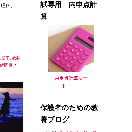
試専用 内申点計
、理科、
算
の様子
,
教養
解問題
内申点計算シー
ト
保護者のための教
養ブログ