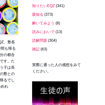
知りたいEQZ
(341)
親知る
(373)
解いてみよう
(8)
読みにおいで
(13)
読解問題
(304)
QZ、塾長
時間も帰る
雑記
(63)
分の都合
です。た
実際に通った人の感想をみて
う子は長
ください。
の塾との
帰るでし
決めれ