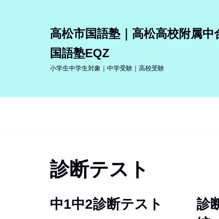
コ
高松市国語塾｜高松高校附属中
ン
国語塾EQZ
テ
ン
小学生中学生対象｜中学受験｜高校受験
ツ
へ
ス
キ
ッ
プ
診断テスト
中1中2診断テスト
診