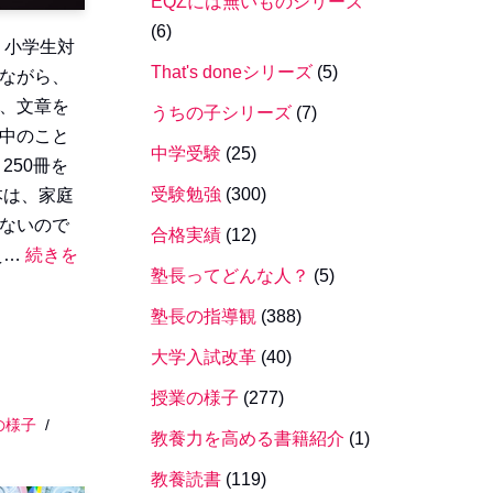
EQZには無いものシリーズ
(6)
 小学生対
That's doneシリーズ
(5)
ながら、
、文章を
うちの子シリーズ
(7)
中のこと
中学受験
(25)
250冊を
受験勉強
(300)
本は、家庭
ないので
合格実績
(12)
え…
続きを
塾長ってどんな人？
(5)
塾長の指導観
(388)
大学入試改革
(40)
授業の様子
(277)
の様子
教養力を高める書籍紹介
(1)
教養読書
(119)