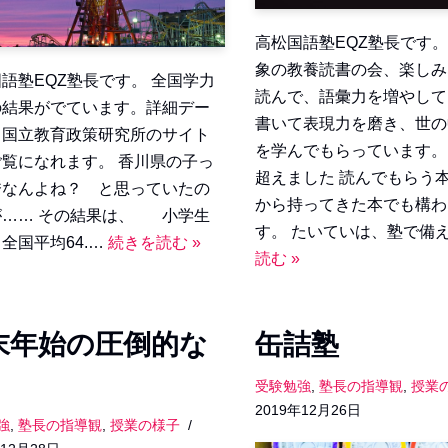
高松国語塾EQZ塾長です。
象の教養読書の会、楽しみ
語塾EQZ塾長です。 全国学力
読んで、語彙力を増やして
の結果がでています。詳細デー
書いて表現力を磨き、世の
、国立教育政策研究所のサイト
を学んでもらっています。 
ご覧になれます。 香川県の子っ
超えました 読んでもらう
秀なんよね？ と思っていたの
から持ってきた本でも構わ
が…… その結果は、 小学生
す。 たいていは、塾で備
全国平均64.…
続きを読む »
読む »
末年始の圧倒的な
缶詰塾
受験勉強
,
塾長の指導観
,
授業
2019年12月26日
強
,
塾長の指導観
,
授業の様子