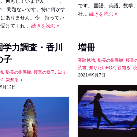
策、何もしていません・・・。
です。 国語、英語、数学
、問題ないです。特に何かす
社…
続きを読む »
要はありません。今、持ってい
で受けてくれ…
続きを読む »
国学力調査・香川
増冊
の子
受験勉強
,
塾長の指導観
,
授業
読書
,
知りたいEQZ
,
親知る
,
読
強
,
塾長の指導観
,
授業の様子
,
知り
2021年9月7日
Z
,
親知る
年9月12日