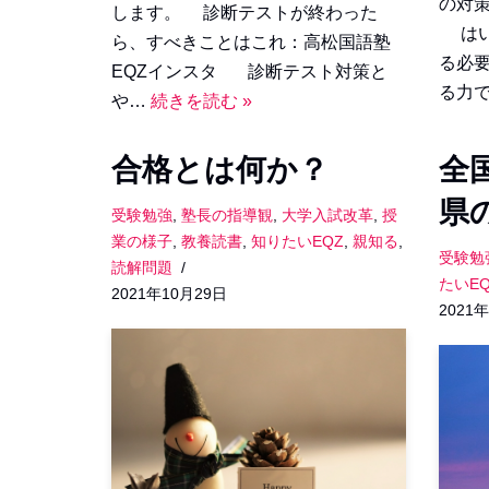
の対
します。 診断テストが終わった
はい
ら、すべきことはこれ：高松国語塾
る必
EQZインスタ 診断テスト対策と
る力
や…
続きを読む »
合格とは何か？
全
県
受験勉強
,
塾長の指導観
,
大学入試改革
,
授
業の様子
,
教養読書
,
知りたいEQZ
,
親知る
,
受験勉
読解問題
たいEQ
2021年10月29日
2021