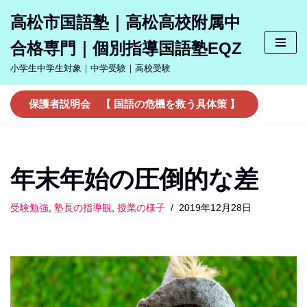
高松市国語塾｜高松高校附属中
コ
合格専門｜個別指導国語塾EQZ
ン
テ
小学生中学生対象｜中学受験｜高校受験
ン
ツ
保護者説明会 【 国語の危機を救う具体策 】
へ
ス
キ
ッ
年末年始の圧倒的な差
プ
受験勉強
,
塾長の指導観
,
授業の様子
2019年12月28日