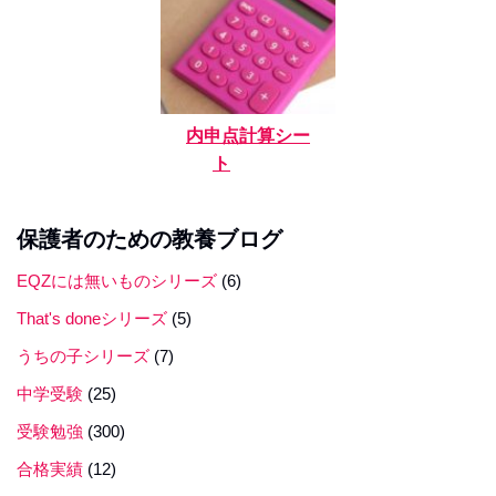
内申点計算シー
ト
保護者のための教養ブログ
EQZには無いものシリーズ
(6)
That's doneシリーズ
(5)
うちの子シリーズ
(7)
中学受験
(25)
受験勉強
(300)
合格実績
(12)