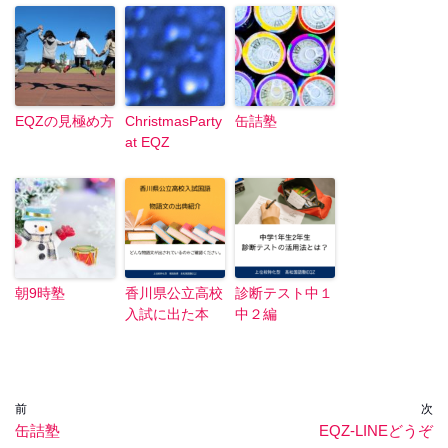
EQZの見極め方
ChristmasParty
缶詰塾
at EQZ
朝9時塾
香川県公立高校
診断テスト中１
入試に出た本
中２編
前
次
缶詰塾
EQZ-LINEどうぞ