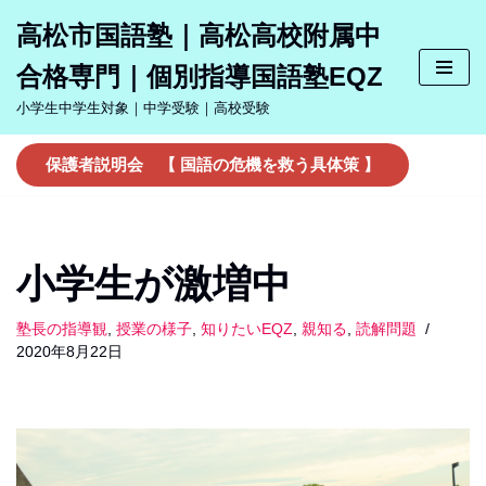
高松市国語塾｜高松高校附属中
コ
合格専門｜個別指導国語塾EQZ
ン
テ
小学生中学生対象｜中学受験｜高校受験
ン
ツ
保護者説明会 【 国語の危機を救う具体策 】
へ
ス
キ
ッ
小学生が激増中
プ
塾長の指導観
,
授業の様子
,
知りたいEQZ
,
親知る
,
読解問題
2020年8月22日