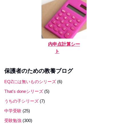
内申点計算シー
ト
保護者のための教養ブログ
EQZには無いものシリーズ
(6)
That's doneシリーズ
(5)
うちの子シリーズ
(7)
中学受験
(25)
受験勉強
(300)