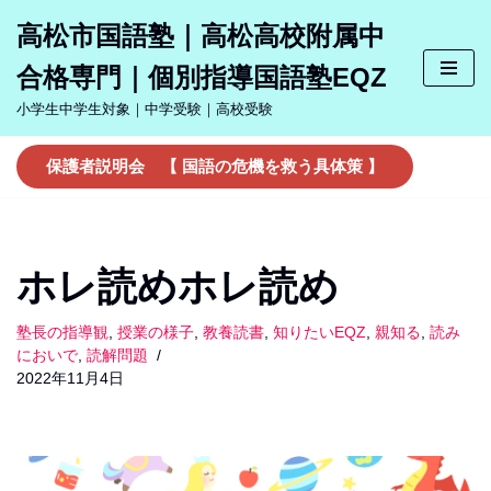
高松市国語塾｜高松高校附属中
コ
合格専門｜個別指導国語塾EQZ
ン
テ
小学生中学生対象｜中学受験｜高校受験
ン
ツ
保護者説明会 【 国語の危機を救う具体策 】
へ
ス
キ
ッ
ホレ読めホレ読め
プ
塾長の指導観
,
授業の様子
,
教養読書
,
知りたいEQZ
,
親知る
,
読み
においで
,
読解問題
2022年11月4日