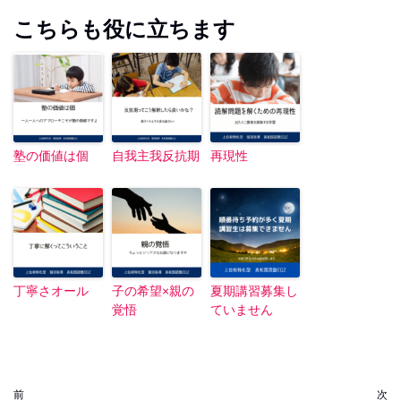
こちらも役に立ちます
塾の価値は個
自我主我反抗期
再現性
丁寧さオール
子の希望×親の
夏期講習募集し
覚悟
ていません
前
次