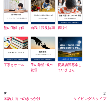
塾の価値は個
自我主我反抗期
再現性
丁寧さオール
子の希望×親の
夏期講習募集し
覚悟
ていません
前
次
国語力向上のきっかけ
タイピングのタイプ