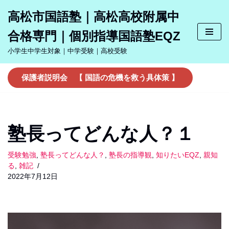
高松市国語塾｜高松高校附属中
コ
合格専門｜個別指導国語塾EQZ
ン
テ
小学生中学生対象｜中学受験｜高校受験
ン
ツ
保護者説明会 【 国語の危機を救う具体策 】
へ
ス
キ
ッ
塾長ってどんな人？１
プ
受験勉強
,
塾長ってどんな人？
,
塾長の指導観
,
知りたいEQZ
,
親知
る
,
雑記
2022年7月12日