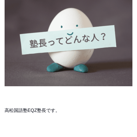
高松国語塾EQZ塾長です。