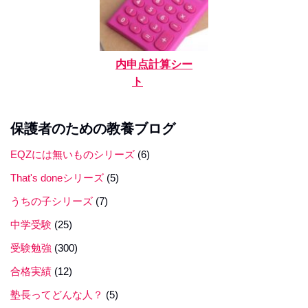
内申点計算シー
ト
保護者のための教養ブログ
EQZには無いものシリーズ
(6)
That's doneシリーズ
(5)
うちの子シリーズ
(7)
中学受験
(25)
受験勉強
(300)
合格実績
(12)
塾長ってどんな人？
(5)