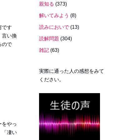
親知る
(373)
解いてみよう
(8)
読みにおいで
(13)
何です
 言い換
読解問題
(304)
るので
雑記
(63)
実際に通った人の感想をみて
ください。
ーをやっ
。「凄い