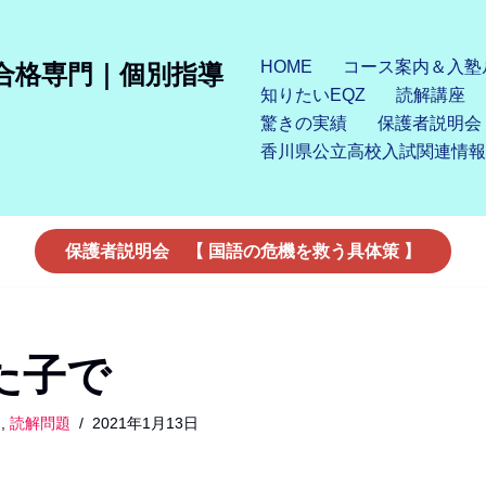
HOME
コース案内＆入塾
合格専門｜個別指導
知りたいEQZ
読解講座
驚きの実績
保護者説明会
香川県公立高校入試関連情報
保護者説明会 【 国語の危機を救う具体策 】
た子で
る
,
読解問題
2021年1月13日