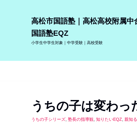
コ
高松市国語塾｜高松高校附属中
ン
国語塾EQZ
テ
ン
小学生中学生対象｜中学受験｜高校受験
ツ
へ
ス
キ
ッ
プ
うちの子は変わっ
うちの子シリーズ
,
塾長の指導観
,
知りたいEQZ
,
親知