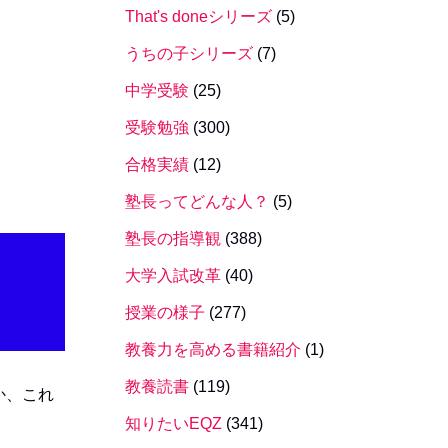
That's doneシリーズ
(5)
うちの子シリーズ
(7)
中学受験
(25)
受験勉強
(300)
合格実績
(12)
塾長ってどんな人？
(5)
塾長の指導観
(388)
大学入試改革
(40)
授業の様子
(277)
教養力を高める書籍紹介
(1)
教養読書
(119)
か、これ
知りたいEQZ
(341)