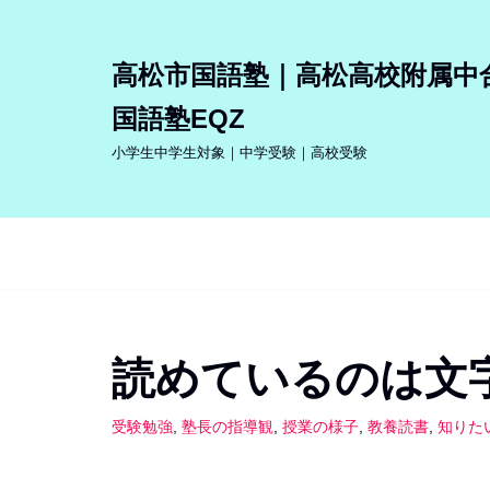
コ
高松市国語塾｜高松高校附属中
ン
国語塾EQZ
テ
ン
小学生中学生対象｜中学受験｜高校受験
ツ
へ
ス
キ
ッ
プ
読めているのは文
受験勉強
,
塾長の指導観
,
授業の様子
,
教養読書
,
知りた