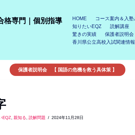
HOME
コース案内＆入塾
合格専門｜個別指導
知りたいEQZ
読解講座
驚きの実績
保護者説明会
香川県公立高校入試関連情報
保護者説明会 【 国語の危機を救う具体策 】
字
いEQZ
,
親知る
,
読解問題
2024年11月28日