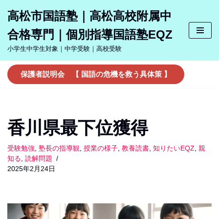
高松市国語塾｜高松高校附属中
コ
合格専門｜個別指導国語塾EQZ
ン
テ
小学生中学生対象｜中学受験｜高校受験
ン
ツ
保護者説明会 【 国語の危機を救う具体策 】
へ
ス
キ
ッ
香川県最下位獲得
プ
受験勉強
,
塾長の指導観
,
授業の様子
,
教養読書
,
知りたいEQZ
,
親
知る
,
読解問題
2025年2月24日