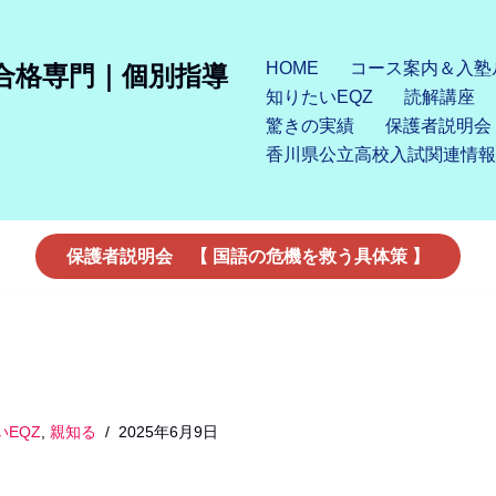
HOME
コース案内＆入塾
合格専門｜個別指導
知りたいEQZ
読解講座
驚きの実績
保護者説明会
香川県公立高校入試関連情報
保護者説明会 【 国語の危機を救う具体策 】
いEQZ
,
親知る
2025年6月9日