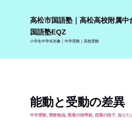
コ
高松市国語塾｜高松高校附属中
ン
国語塾EQZ
テ
ン
小学生中学生対象｜中学受験｜高校受験
ツ
へ
ス
キ
ッ
プ
能動と受動の差異
中学受験
,
受験勉強
,
塾長の指導観
,
授業の様子
,
知りた