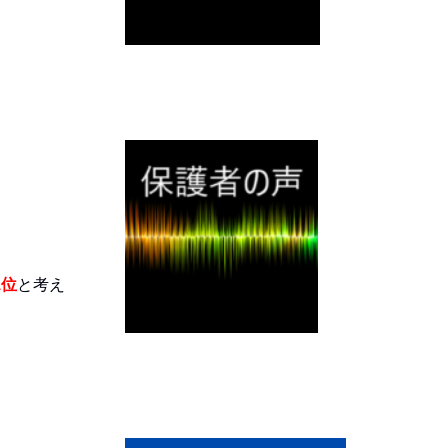
1位
と考え