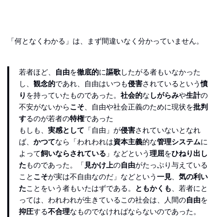
「何となくわかる」は、まず間違いなく分かっていません。
若者ほど、
自由
を
徹底的
に
謳歌
したがる者もいなかった
し、
観念的
であれ、自由はいつも
侵害
されているという
憤
り
を持っていたものであった。
社会的
な
しがらみ
や
生計
の
不安がないから
こそ
、自由や社会正義のために現状を
批判
す
るのが若者の
特権
であった
もしも、
実感として
「自由」が
侵害
されていないとなれ
ば、
かつて
なら「われわれは
資本主義
的な
管理システム
に
よって
飼いならされている
」などという
理屈
を
ひねり出し
た
ものであった。「
見かけ上
の
自由
がたっぷり与えている
こと
こそ
が実は不自由なのだ」などという
一見
、
気の利い
た
ことをいう者もいたはずである。
ともかくも
、若者にと
っては、われわれが生きているこの社会は、人間の
自由
を
抑圧
する
不合理
なものでなければならないのであった。