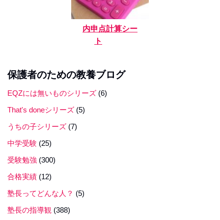
内申点計算シー
ト
保護者のための教養ブログ
EQZには無いものシリーズ
(6)
That's doneシリーズ
(5)
うちの子シリーズ
(7)
中学受験
(25)
受験勉強
(300)
合格実績
(12)
塾長ってどんな人？
(5)
塾長の指導観
(388)