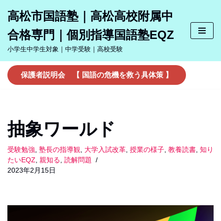
高松市国語塾｜高松高校附属中
コ
合格専門｜個別指導国語塾EQZ
ン
テ
小学生中学生対象｜中学受験｜高校受験
ン
ツ
保護者説明会 【 国語の危機を救う具体策 】
へ
ス
キ
ッ
抽象ワールド
プ
受験勉強
,
塾長の指導観
,
大学入試改革
,
授業の様子
,
教養読書
,
知り
たいEQZ
,
親知る
,
読解問題
2023年2月15日