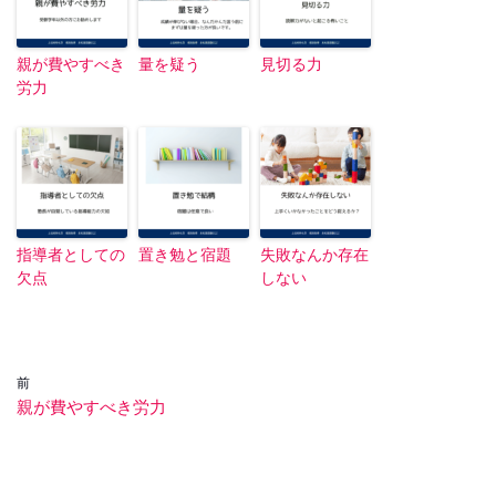
親が費やすべき
量を疑う
見切る力
労力
指導者としての
置き勉と宿題
失敗なんか存在
欠点
しない
前
親が費やすべき労力