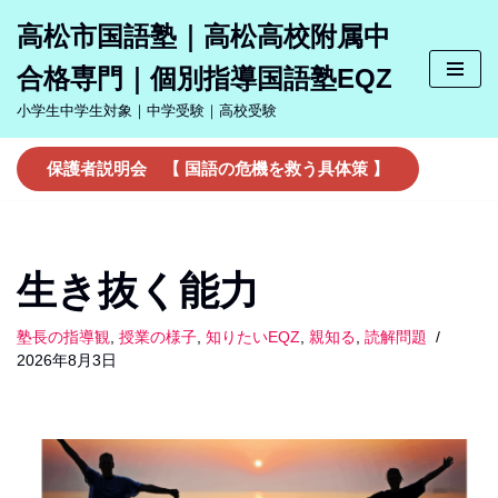
高松市国語塾｜高松高校附属中
コ
合格専門｜個別指導国語塾EQZ
ン
テ
小学生中学生対象｜中学受験｜高校受験
ン
ツ
保護者説明会 【 国語の危機を救う具体策 】
へ
ス
キ
ッ
生き抜く能力
プ
塾長の指導観
,
授業の様子
,
知りたいEQZ
,
親知る
,
読解問題
2026年8月3日