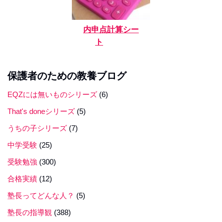
内申点計算シー
ト
保護者のための教養ブログ
EQZには無いものシリーズ
(6)
That's doneシリーズ
(5)
うちの子シリーズ
(7)
中学受験
(25)
受験勉強
(300)
合格実績
(12)
塾長ってどんな人？
(5)
塾長の指導観
(388)