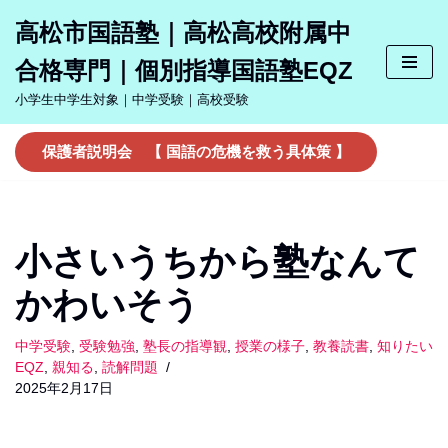
高松市国語塾｜高松高校附属中
コ
合格専門｜個別指導国語塾EQZ
ン
テ
小学生中学生対象｜中学受験｜高校受験
ン
ツ
保護者説明会 【 国語の危機を救う具体策 】
へ
ス
キ
ッ
小さいうちから塾なんて
プ
かわいそう
中学受験
,
受験勉強
,
塾長の指導観
,
授業の様子
,
教養読書
,
知りたい
EQZ
,
親知る
,
読解問題
2025年2月17日