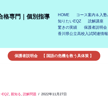
HOME
コース案内＆入塾
合格専門｜個別指導
知りたいEQZ
読解講座
驚きの実績
保護者説明会
香川県公立高校入試関連情報
保護者説明会 【 国語の危機を救う具体策 】
いEQZ
,
親知る
,
読解問題
2022年11月27日