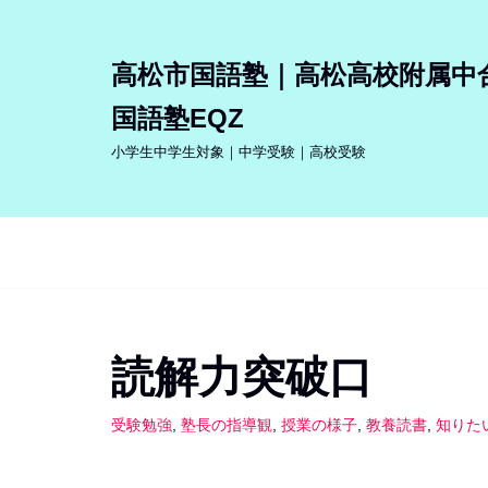
コ
高松市国語塾｜高松高校附属中
ン
国語塾EQZ
テ
ン
小学生中学生対象｜中学受験｜高校受験
ツ
へ
ス
キ
ッ
プ
読解力突破口
受験勉強
,
塾長の指導観
,
授業の様子
,
教養読書
,
知りた