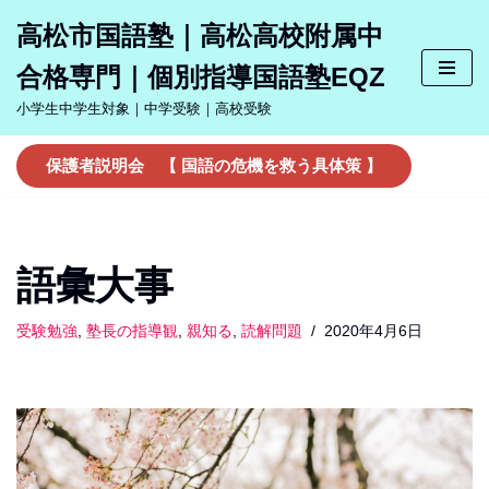
高松市国語塾｜高松高校附属中
コ
合格専門｜個別指導国語塾EQZ
ン
テ
小学生中学生対象｜中学受験｜高校受験
ン
ツ
保護者説明会 【 国語の危機を救う具体策 】
へ
ス
キ
ッ
語彙大事
プ
受験勉強
,
塾長の指導観
,
親知る
,
読解問題
2020年4月6日