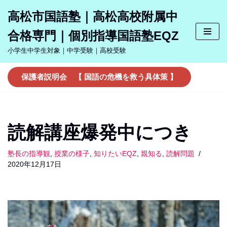
高松市国語塾｜高松高校附属中
コ
合格専門｜個別指導国語塾EQZ
ン
テ
小学生中学生対象｜中学受験｜高校受験
ン
ツ
保護者説明会 【 国語の危機を救う具体策 】
へ
ス
キ
ッ
読解講座爆発中につき
プ
塾長の指導観
,
授業の様子
,
知りたいEQZ
,
親知る
,
読解問題
2020年12月17日