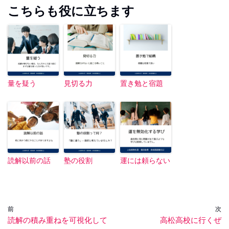
こちらも役に立ちます
量を疑う
見切る力
置き勉と宿題
読解以前の話
塾の役割
運には頼らない
前
次
読解の積み重ねを可視化して
高松高校に行くぜ