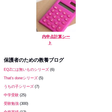
内申点計算シー
ト
保護者のための教養ブログ
EQZには無いものシリーズ
(6)
That's doneシリーズ
(5)
うちの子シリーズ
(7)
中学受験
(25)
受験勉強
(300)
合格実績
(12)