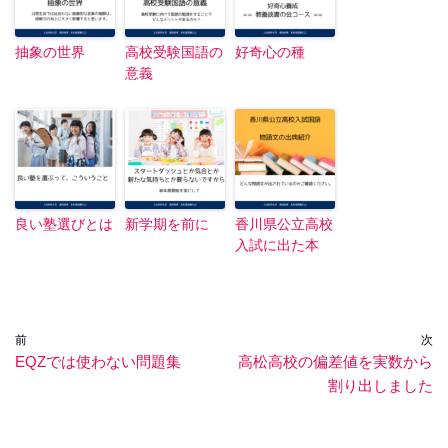
抽象の世界
高校受験国語の
好奇心の種
意義
良い塾選びとは
新学期を前に
香川県公立高校
入試に出た本
前
次
EQZでは使わない問題集
高松高校の偏差値を実数から
割り出しました