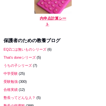
内申点計算シー
ト
保護者のための教養ブログ
EQZには無いものシリーズ
(6)
That's doneシリーズ
(5)
うちの子シリーズ
(7)
中学受験
(25)
受験勉強
(300)
合格実績
(12)
塾長ってどんな人？
(5)
塾長の指導観
(388)