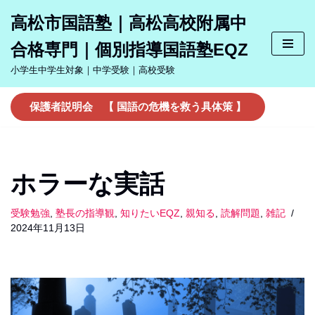
高松市国語塾｜高松高校附属中
コ
合格専門｜個別指導国語塾EQZ
ン
テ
小学生中学生対象｜中学受験｜高校受験
ン
ツ
保護者説明会 【 国語の危機を救う具体策 】
へ
ス
キ
ッ
ホラーな実話
プ
受験勉強
,
塾長の指導観
,
知りたいEQZ
,
親知る
,
読解問題
,
雑記
2024年11月13日