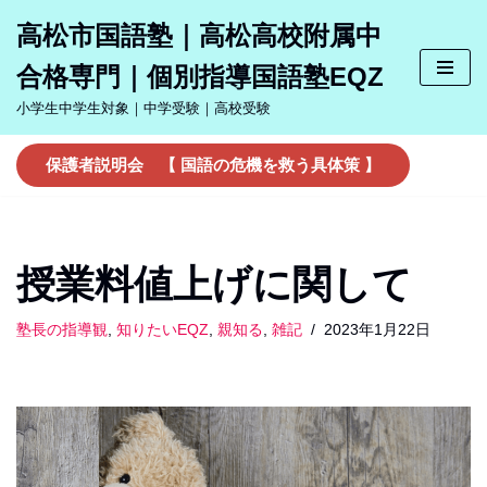
高松市国語塾｜高松高校附属中
コ
合格専門｜個別指導国語塾EQZ
ン
テ
小学生中学生対象｜中学受験｜高校受験
ン
ツ
保護者説明会 【 国語の危機を救う具体策 】
へ
ス
キ
ッ
授業料値上げに関して
プ
塾長の指導観
,
知りたいEQZ
,
親知る
,
雑記
2023年1月22日